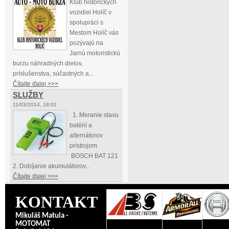
Klub historických
vozidiel Holíč v
spolupráci s
Mestom Holíč vás
pozývajú na
Jarnú motoristickú
burzu náhradných dielov,
príslušenstva, súčastných a...
Čítajte ďalej >>>
SLUŽBY
11/03/2014, 18:01
1. Meranie stavu
batérií a
alternátorov
prístrojom
BOSCH BAT 121
2. Dobíjanie akumulátorov...
Čítajte ďalej >>>
KONTAKT
Mikuláš Matula -
MOTOMAT