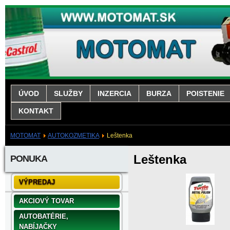
ÚVOD
SLUŽBY
INZERCIA
BURZA
POISTENIE
KONTAKT
MOTOMAT
AUTOKOZMETIKA
Leštenka
Leštenka
PONUKA
VÝPREDAJ
AKCIOVÝ TOVAR
AUTOBATÉRIE,
NABÍJAČKY