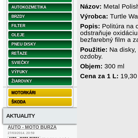
Názov:
Metal Polis
AUTOKOZMETIKA
Výrobca:
Turtle W
BRZDY
Popis:
Politúra na 
FILTER
odstraňuje oxidáciu
OLEJE
bezfarebný film a z
PNEU DISKY
Použitie:
Na disky,
REŤAZE
ozdoby.
SVIEČKY
Objem:
300 ml
VÝFUKY
Cena za 1 L:
19,30
ŽIAROVKY
MOTORKÁRI
ŠKODA
AKTUALITY
AUTO - MOTO BURZA
27/03/2014, 20:59