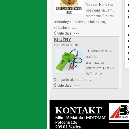
Mestom Holíč vás
pozývajú na Jarnú
motoristickú burzu
náhradných dielov, príslušenstva,
súčastných a...
Čítajte ďalej >>>
SLUŽBY
11/03/2014, 18:01
1. Meranie stavu
batérií a
alternátorov
prístrojom BOSCH
BAT 121 2.
Dobíjanie akumulátorov...
Čítajte ďalej >>>
KONTAKT
Mikuláš Matula - MOTOMAT
Potočná 126
909 01 Skalica