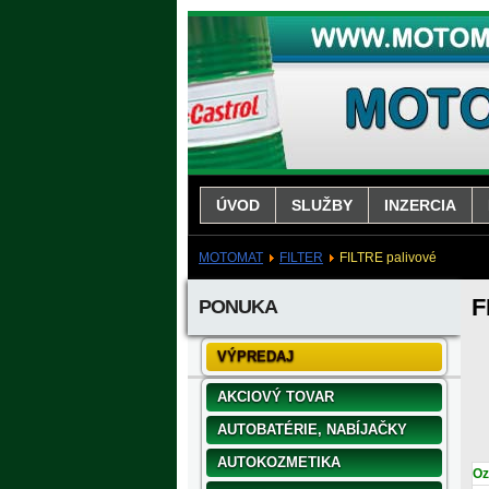
ÚVOD
SLUŽBY
INZERCIA
MOTOMAT
FILTER
FILTRE palivové
F
PONUKA
VÝPREDAJ
AKCIOVÝ TOVAR
AUTOBATÉRIE, NABÍJAČKY
AUTOKOZMETIKA
Oz