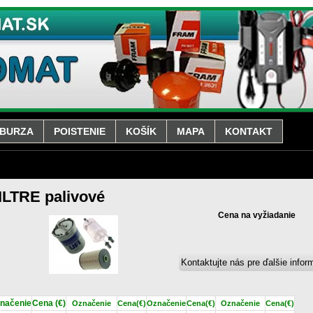
BURZA
POISTENIE
KOŠÍK
MAPA
KONTAKT
ILTRE palivové
Cena na vyžiadanie
načenie
Cena (€)
Označenie
Cena
(€)
Označenie
Cena
(€)
Označenie
Cena
(€)