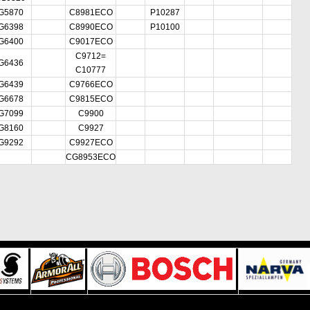
G5870
C8981ECO
P10287
G6398
C8990ECO
P10100
G6400
C9017ECO
C9712=
G6436
C10777
G6439
C9766ECO
G6678
C9815ECO
G7099
C9900
G8160
C9927
G9292
C9927ECO
CG8953ECO