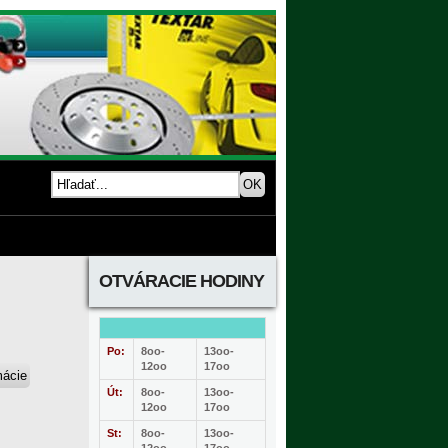
OTVÁRACIE HODINY
Po:
8oo-
13oo-
12oo
17oo
Út:
8oo-
13oo-
12oo
17oo
St:
8oo-
13oo-