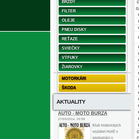
BRZDY
G
FILTER
OLEJE
PNEU DISKY
REŤAZE
SVIEČKY
VÝFUKY
ŽIAROVKY
MOTORKÁRI
ŠKODA
AKTUALITY
AUTO - MOTO BURZA
27/03/2014, 20:59
Klub historických
vozidiel Holíč v
spolupráci s