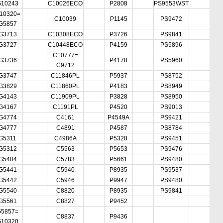
G10243
C10026ECO
P2808
PS9553WST
10320=
C10039
P1145
PS9472
G5857
G3713
C10308ECO
P3726
PS9841
G3727
C10448ECO
P4159
PS5896
C10777=
G3736
P4178
PS5960
C9712
G3747
C11846PL
P5937
PS8752
G3829
C11860PL
P4183
PS8949
G4143
C11909PL
P3828
PS8950
G4167
C1191PL
P4520
PS9013
G4774
C4161
P4549A
PS9421
G4777
C4891
P4587
PS8784
G5311
C4986A
P5328
PS9451
G5312
C5563
P5653
PS9476
G5404
C5783
P5661
PS9480
G5441
C5940
P8935
PS9537
G5442
C5946
P9947
PS9480
G5540
C8820
P8935
PS9841
G5561
C8827
P9452
G5857=
C8837
P9436
G10320