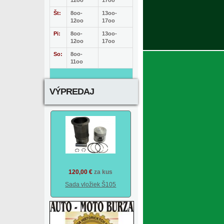
12oo
17oo
Št:
8oo-
13oo-
12oo
17oo
Pi:
8oo-
13oo-
12oo
17oo
So:
8oo-
11oo
VÝPREDAJ
120,00 €
za kus
Sada vložiek Š105