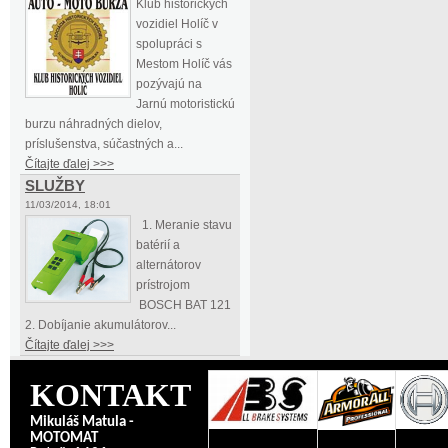
Klub historických
vozidiel Holíč v
spolupráci s
Mestom Holíč vás
pozývajú na
Jarnú motoristickú
burzu náhradných dielov,
príslušenstva, súčastných a...
Čítajte ďalej >>>
SLUŽBY
11/03/2014, 18:01
1. Meranie stavu
batérií a
alternátorov
prístrojom
BOSCH BAT 121
2. Dobíjanie akumulátorov...
Čítajte ďalej >>>
KONTAKT
Mikuláš Matula -
MOTOMAT