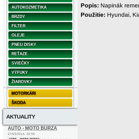
Popis:
Napinák remeňa
AUTOKOZMETIKA
Použitie:
Hyundai, Ki
BRZDY
FILTER
OLEJE
PNEU DISKY
REŤAZE
SVIEČKY
VÝFUKY
ŽIAROVKY
MOTORKÁRI
ŠKODA
AKTUALITY
AUTO - MOTO BURZA
27/03/2014, 20:59