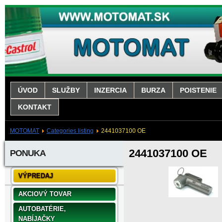
ÚVOD
SLUŽBY
INZERCIA
BURZA
POISTENIE
KONTAKT
MOTOMAT
Categories listing
2441037100 OE
2441037100 OE
PONUKA
VÝPREDAJ
AKCIOVÝ TOVAR
AUTOBATÉRIE,
NABÍJAČKY