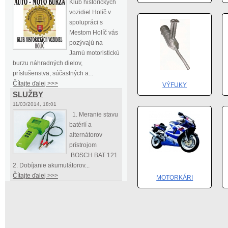
Klub historických
vozidiel Holíč v
spolupráci s
Mestom Holíč vás
pozývajú na
Jarnú motoristickú
burzu náhradných dielov,
príslušenstva, súčastných a...
Čítajte ďalej >>>
VÝFUKY
SLUŽBY
11/03/2014, 18:01
1. Meranie stavu
batérií a
alternátorov
prístrojom
BOSCH BAT 121
2. Dobíjanie akumulátorov...
Čítajte ďalej >>>
MOTORKÁRI