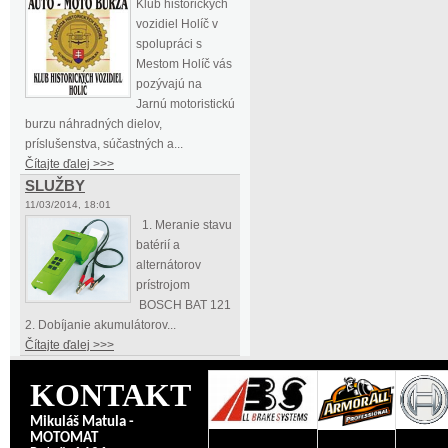
Klub historických
vozidiel Holíč v
spolupráci s
Mestom Holíč vás
pozývajú na
Jarnú motoristickú
burzu náhradných dielov,
príslušenstva, súčastných a...
Čítajte ďalej >>>
SLUŽBY
11/03/2014, 18:01
1. Meranie stavu
batérií a
alternátorov
prístrojom
BOSCH BAT 121
2. Dobíjanie akumulátorov...
Čítajte ďalej >>>
KONTAKT
Mikuláš Matula -
MOTOMAT