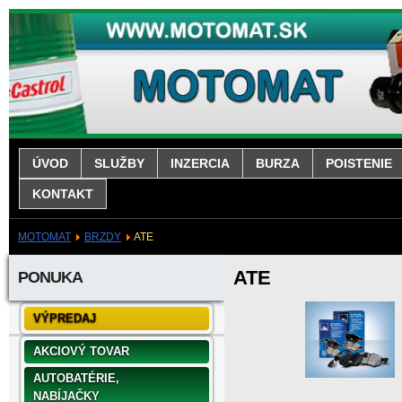
ÚVOD
SLUŽBY
INZERCIA
BURZA
POISTENIE
KONTAKT
MOTOMAT
BRZDY
ATE
ATE
PONUKA
VÝPREDAJ
AKCIOVÝ TOVAR
AUTOBATÉRIE,
NABÍJAČKY