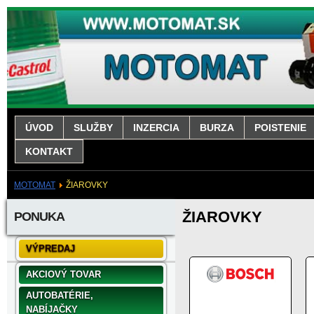
ÚVOD
SLUŽBY
INZERCIA
BURZA
POISTENIE
KONTAKT
MOTOMAT
ŽIAROVKY
ŽIAROVKY
PONUKA
VÝPREDAJ
AKCIOVÝ TOVAR
AUTOBATÉRIE,
NABÍJAČKY