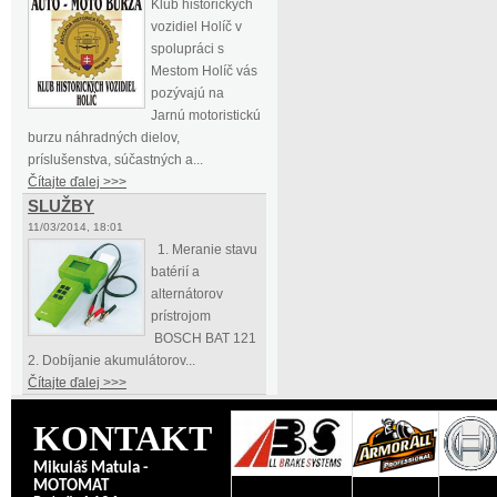
Klub historických
vozidiel Holíč v
spolupráci s
Mestom Holíč vás
pozývajú na
Jarnú motoristickú
burzu náhradných dielov,
príslušenstva, súčastných a...
Čítajte ďalej >>>
SLUŽBY
11/03/2014, 18:01
1. Meranie stavu
batérií a
alternátorov
prístrojom
BOSCH BAT 121
2. Dobíjanie akumulátorov...
Čítajte ďalej >>>
KONTAKT
Mikuláš Matula -
MOTOMAT