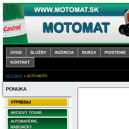
ÚVOD
SLUŽBY
INZERCIA
BURZA
POISTENIE
KONTAKT
MOTOMAT
AUTO MOTO
PONUKA
VÝPREDAJ
AKCIOVÝ TOVAR
AUTOBATÉRIE,
NABÍJAČKY