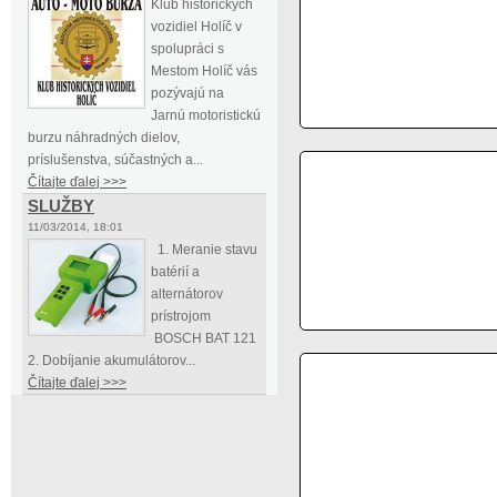
Klub historických
vozidiel Holíč v
spolupráci s
Mestom Holíč vás
pozývajú na
Jarnú motoristickú
burzu náhradných dielov,
príslušenstva, súčastných a...
Čítajte ďalej >>>
SLUŽBY
11/03/2014, 18:01
1. Meranie stavu
batérií a
alternátorov
prístrojom
BOSCH BAT 121
2. Dobíjanie akumulátorov...
Čítajte ďalej >>>