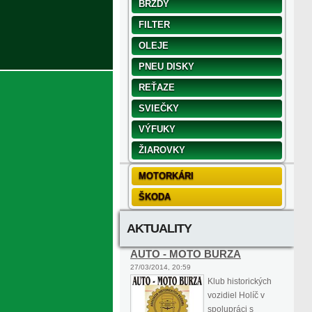
BRZDY
FILTER
OLEJE
PNEU DISKY
REŤAZE
SVIEČKY
VÝFUKY
ŽIAROVKY
MOTORKÁRI
ŠKODA
AKTUALITY
AUTO - MOTO BURZA
27/03/2014, 20:59
Klub historických
vozidiel Holíč v
spolupráci s