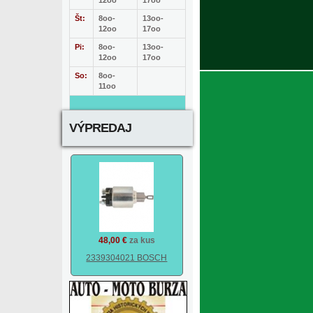
12oo
17oo
Št:
8oo-
13oo-
12oo
17oo
Pi:
8oo-
13oo-
12oo
17oo
So:
8oo-
11oo
VÝPREDAJ
48,00 €
za kus
2339304021 BOSCH