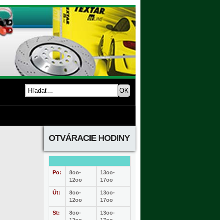
OTVÁRACIE HODINY
Po:
8oo-
13oo-
12oo
17oo
Út:
8oo-
13oo-
12oo
17oo
St:
8oo-
13oo-