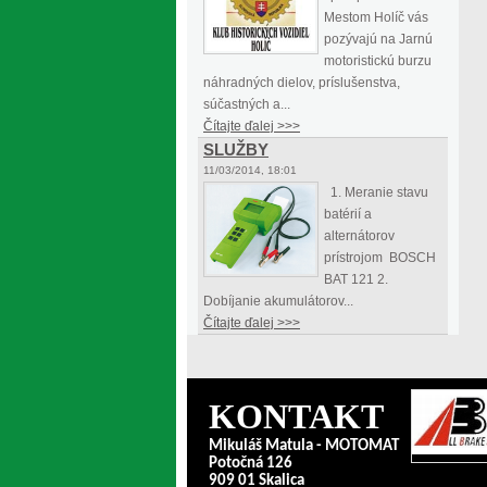
Mestom Holíč vás
pozývajú na Jarnú
motoristickú burzu
náhradných dielov, príslušenstva,
súčastných a...
Čítajte ďalej >>>
SLUŽBY
11/03/2014, 18:01
1. Meranie stavu
batérií a
alternátorov
prístrojom BOSCH
BAT 121 2.
Dobíjanie akumulátorov...
Čítajte ďalej >>>
KONTAKT
Mikuláš Matula - MOTOMAT
Potočná 126
909 01 Skalica