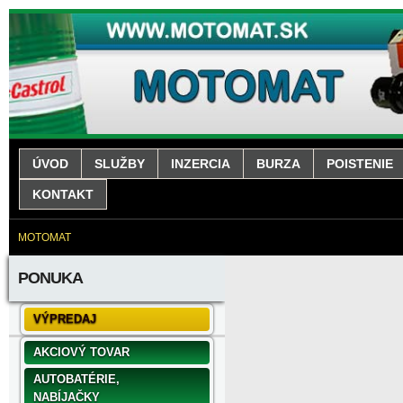
ÚVOD
SLUŽBY
INZERCIA
BURZA
POISTENIE
KONTAKT
MOTOMAT
PONUKA
VÝPREDAJ
AKCIOVÝ TOVAR
AUTOBATÉRIE,
NABÍJAČKY