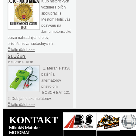
Klub historických
vozidiel Holíč v
spolupráci s
Mestom Holíč vás
pozývajú na
Jarnú motoristickú
burzu náhradných dielov,
príslušenstva, súčastných a...
Čítajte ďalej >>>
SLUŽBY
11/03/2014, 18:01
1. Meranie stavu
batérií a
alternátorov
prístrojom
BOSCH BAT 121
2. Dobíjanie akumulátorov...
Čítajte ďalej >>>
KONTAKT
Mikuláš Matula -
MOTOMAT