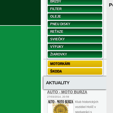
BRZDY
P
FILTER
OLEJE
PNEU DISKY
REŤAZE
SVIEČKY
VÝFUKY
ŽIAROVKY
MOTORKÁRI
ŠKODA
AKTUALITY
AUTO - MOTO BURZA
27/03/2014, 20:59
Klub historických
vozidiel Holíč v
spolupráci s