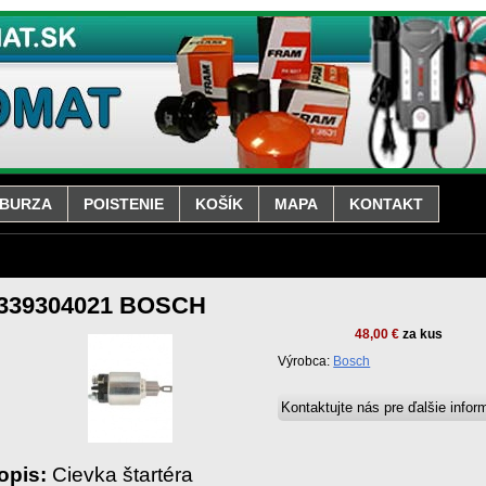
BURZA
POISTENIE
KOŠÍK
MAPA
KONTAKT
339304021 BOSCH
48,00 €
za kus
Výrobca:
Bosch
opis:
Cievka štartéra