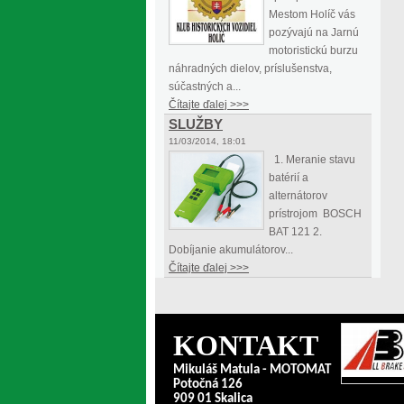
Mestom Holíč vás
pozývajú na Jarnú
motoristickú burzu
náhradných dielov, príslušenstva,
súčastných a...
Čítajte ďalej >>>
SLUŽBY
11/03/2014, 18:01
1. Meranie stavu
batérií a
alternátorov
prístrojom BOSCH
BAT 121 2.
Dobíjanie akumulátorov...
Čítajte ďalej >>>
KONTAKT
Mikuláš Matula - MOTOMAT
Potočná 126
909 01 Skalica