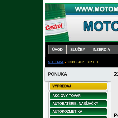
ÚVOD
SLUŽBY
INZERCIA
MOTOMAT
2339304021 BOSCH
2
PONUKA
VÝPREDAJ
AKCIOVÝ TOVAR
AUTOBATÉRIE, NABÍJAČKY
AUTOKOZMETIKA
P