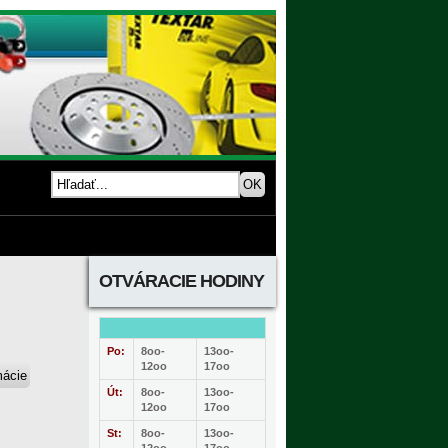
OTVÁRACIE HODINY
Po:
8oo-
13oo-
12oo
17oo
Út:
8oo-
13oo-
12oo
17oo
St:
8oo-
13oo-