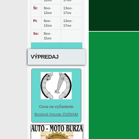
12oo
17oo
Št:
8oo-
13oo-
12oo
17oo
Pi:
8oo-
13oo-
12oo
17oo
So:
8oo-
11oo
VÝPREDAJ
Cena na vyžiadanie
Brzdové čeluste ZOZNAM