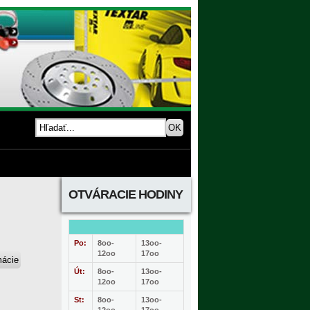
OTVÁRACIE HODINY
Po:
8oo-
13oo-
12oo
17oo
Út:
8oo-
13oo-
12oo
17oo
St:
8oo-
13oo-