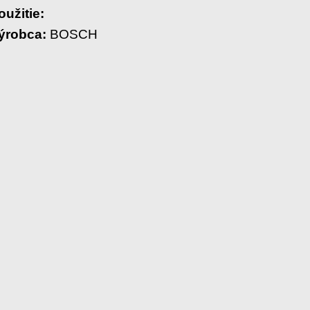
oužitie:
ýrobca:
BOSCH