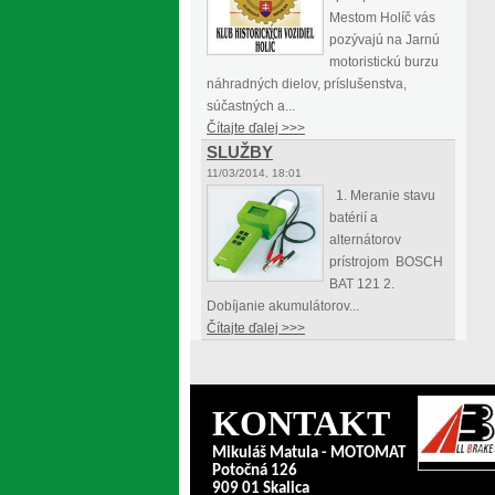
Mestom Holíč vás
pozývajú na Jarnú
motoristickú burzu
náhradných dielov, príslušenstva,
súčastných a...
Čítajte ďalej >>>
SLUŽBY
11/03/2014, 18:01
1. Meranie stavu
batérií a
alternátorov
prístrojom BOSCH
BAT 121 2.
Dobíjanie akumulátorov...
Čítajte ďalej >>>
KONTAKT
Mikuláš Matula - MOTOMAT
Potočná 126
909 01 Skalica