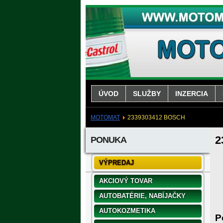
ÚVOD
SLUŽBY
INZERCIA
MOTOMAT
2339303412 BOSCH
2
PONUKA
VÝPREDAJ
AKCIOVÝ TOVAR
AUTOBATÉRIE, NABÍJAČKY
AUTOKOZMETIKA
P