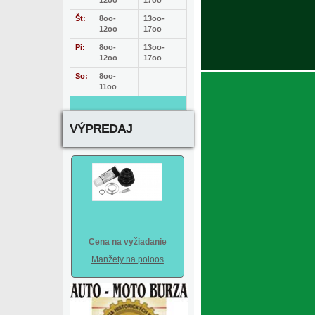
12oo
17oo
Št:
8oo-
13oo-
12oo
17oo
Pi:
8oo-
13oo-
12oo
17oo
So:
8oo-
11oo
VÝPREDAJ
Cena na vyžiadanie
Manžety na poloos