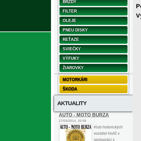
BRZDY
P
FILTER
V
OLEJE
PNEU DISKY
REŤAZE
SVIEČKY
VÝFUKY
ŽIAROVKY
MOTORKÁRI
ŠKODA
AKTUALITY
AUTO - MOTO BURZA
27/03/2014, 20:59
Klub historických
vozidiel Holíč v
spolupráci s