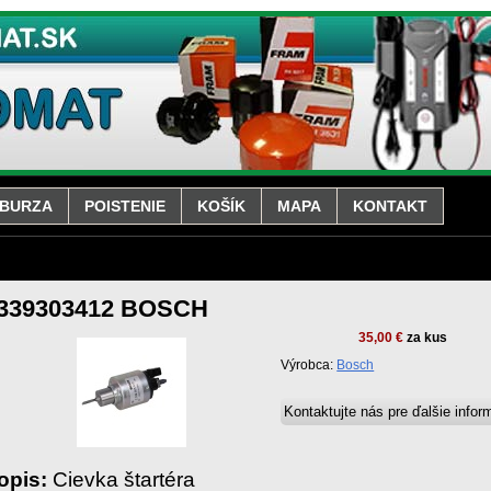
BURZA
POISTENIE
KOŠÍK
MAPA
KONTAKT
339303412 BOSCH
35,00 €
za kus
Výrobca:
Bosch
opis:
Cievka štartéra