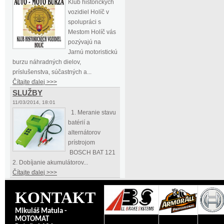
Klub historických
vozidiel Holíč v
spolupráci s
Mestom Holíč vás
pozývajú na
Jarnú motoristickú
burzu náhradných dielov,
príslušenstva, súčastných a...
Čítajte ďalej >>>
SLUŽBY
11/03/2014, 18:01
1. Meranie stavu
batérií a
alternátorov
prístrojom
BOSCH BAT 121
2. Dobíjanie akumulátorov...
Čítajte ďalej >>>
KONTAKT
Mikuláš Matula -
MOTOMAT