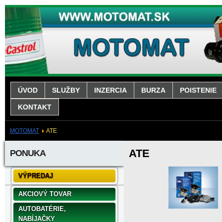
ÚVOD
SLUŽBY
INZERCIA
BURZA
POISTENIE
KONTAKT
MOTOMAT
ATE
ATE
PONUKA
VÝPREDAJ
AKCIOVÝ TOVAR
AUTOBATÉRIE,
NABÍJAČKY