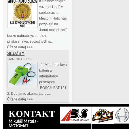
Klub historických
vozidiel Holíč v
spolupráci s
Mestom Holíč vás
pozývajú na
Jarnú motoristickú
burzu náhradných dielov,
príslušenstva, súčastných a...
Čítajte ďalej >>>
SLUŽBY
11/03/2014, 18:01
1. Meranie stavu
batérií a
alternátorov
prístrojom
BOSCH BAT 121
2. Dobíjanie akumulátorov...
Čítajte ďalej >>>
KONTAKT
Mikuláš Matula -
MOTOMAT