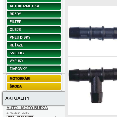
AUTOKOZMETIKA
BRZDY
FILTER
OLEJE
PNEU DISKY
REŤAZE
SVIEČKY
VÝFUKY
ŽIAROVKY
MOTORKÁRI
ŠKODA
AKTUALITY
AUTO - MOTO BURZA
27/03/2014, 20:59