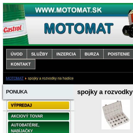
ÚVOD
SLUŽBY
INZERCIA
BURZA
POISTENIE
KONTAKT
MOTOMAT
spojky a rozvodky na hadice
spojky a rozvodky
PONUKA
VÝPREDAJ
AKCIOVÝ TOVAR
AUTOBATÉRIE,
NABÍJAČKY