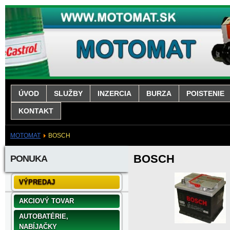
ÚVOD
SLUŽBY
INZERCIA
BURZA
POISTENIE
KONTAKT
MOTOMAT
BOSCH
BOSCH
PONUKA
VÝPREDAJ
AKCIOVÝ TOVAR
AUTOBATÉRIE,
NABÍJAČKY