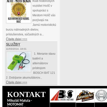
Klub historických
vozidiel Holíč v
spolupráci s
Mestom Holíč vás
pozývajú na
Jarnú motoristickú
burzu náhradných dielov,
príslušenstva, súčastných a...
Čítajte ďalej >>>
SLUŽBY
11/03/2014, 18:01
1. Meranie stavu
batérií a
alternátorov
prístrojom
BOSCH BAT 121
2. Dobíjanie akumulátorov...
Čítajte ďalej >>>
KONTAKT
Mikuláš Matula -
MOTOMAT