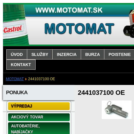
ÚVOD
SLUŽBY
INZERCIA
BURZA
POISTENIE
KONTAKT
MOTOMAT
2441037100 OE
2441037100 OE
PONUKA
VÝPREDAJ
AKCIOVÝ TOVAR
AUTOBATÉRIE,
NABÍJAČKY