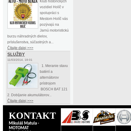
Klub historických
vozidiel Holíč v
spolupráci s
Mestom Holíč vás
pozývajú na
Jarnú motoristickú
burzu náhradných dielov,
príslušenstva, súčastných a...
Čítajte ďalej >>>
SLUŽBY
11/03/2014, 18:01
1. Meranie stavu
batérií a
alternátorov
prístrojom
BOSCH BAT 121
2. Dobíjanie akumulátorov...
Čítajte ďalej >>>
KONTAKT
Mikuláš Matula -
MOTOMAT