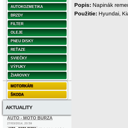
Popis:
Napinák remeňa
AUTOKOZMETIKA
Použitie:
Hyundai, Ki
BRZDY
FILTER
OLEJE
PNEU DISKY
REŤAZE
SVIEČKY
VÝFUKY
ŽIAROVKY
MOTORKÁRI
ŠKODA
AKTUALITY
AUTO - MOTO BURZA
27/03/2014, 20:59