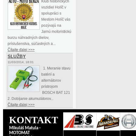
Klub historických
vozidiel Holíč v
spolupráci s
Mestom Holíč vás
pozývajú na
Jarnú motoristickú
burzu náhradných dielov,
príslušenstva, súčastných a...
Čítajte ďalej >>>
SLUŽBY
11/03/2014, 18:01
1. Meranie stavu
batérií a
alternátorov
prístrojom
BOSCH BAT 121
2. Dobíjanie akumulátorov...
Čítajte ďalej >>>
KONTAKT
Mikuláš Matula -
MOTOMAT