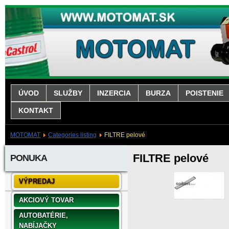
ÚVOD
SLUŽBY
INZERCIA
BURZA
POISTENIE
KONTAKT
MOTOMAT
Categories listing
FILTRE pelové
FILTRE pelové
PONUKA
VÝPREDAJ
AKCIOVÝ TOVAR
AUTOBATÉRIE,
NABÍJAČKY