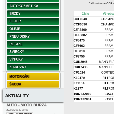
* Kliknutím na OBR 
AUTOKOZMETIKA
BRZDY
Číslo
Výrobc
CCF0040
CHAMPI
FILTER
CCF0030
CHAMPI
OLEJE
CFA8869
FRAM
CFA8882
FRAM
PNEU DISKY
CF5475
FRAM
REŤAZE
CF5662
FRAM
CF5818
FRAM
SVIEČKY
CF8750
FRAM
VÝFUKY
CUK2945
MANN FIL
ŽIAROVKY
CUK2433
MANN FIL
CP1024
CORTE
MOTORKÁRI
K1047A
FILTRO
K1115A
FILTRO
ŠKODA
K1277
FILTRO
1987432010
BOSC
AKTUALITY
1987432061
BOSC
AUTO - MOTO BURZA
27/03/2014, 20:59