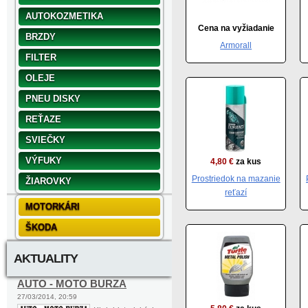
AUTOKOZMETIKA
Cena na vyžiadanie
BRZDY
Armorall
FILTER
OLEJE
PNEU DISKY
REŤAZE
SVIEČKY
VÝFUKY
4,80 €
za kus
Prostriedok na mazanie
ŽIAROVKY
reťazí
MOTORKÁRI
ŠKODA
AKTUALITY
AUTO - MOTO BURZA
27/03/2014, 20:59