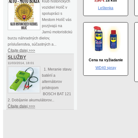
5,80 €
za kus
Klub historických
vozidiel Holíč v
Leštenka
spolupráci s
Mestom Holíč vás
pozývajú na
Jarnú motoristickú
burzu náhradných dielov,
príslušenstva, súčastných a...
Čítajte ďalej >>>
SLUŽBY
Cena na vyžiadanie
11/03/2014, 18:01
WD40 spray
1. Meranie stavu
batérií a
alternátorov
prístrojom
BOSCH BAT 121
2. Dobíjanie akumulátorov...
Čítajte ďalej >>>