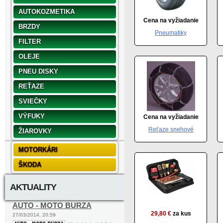
AUTOKOZMETIKA
Cena na vyžiadanie
BRZDY
Pneumatiky
FILTER
OLEJE
PNEU DISKY
REŤAZE
SVIEČKY
VÝFUKY
Cena na vyžiadanie
Reťaze snehové
ŽIAROVKY
MOTORKÁRI
ŠKODA
AKTUALITY
AUTO - MOTO BURZA
29,80 €
za kus
27/03/2014, 20:59