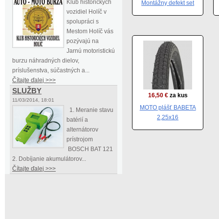
Klub historických
Montážny defekt set
vozidiel Holíč v
spolupráci s
Mestom Holíč vás
pozývajú na
Jarnú motoristickú
burzu náhradných dielov,
príslušenstva, súčastných a...
Čítajte ďalej >>>
SLUŽBY
16,50 €
za kus
11/03/2014, 18:01
MOTO plášť BABETA
1. Meranie stavu
2,25x16
batérií a
alternátorov
prístrojom
BOSCH BAT 121
2. Dobíjanie akumulátorov...
Čítajte ďalej >>>