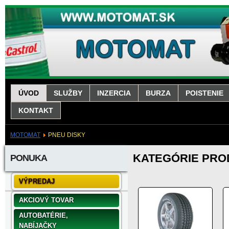
ÚVOD
SLUŽBY
INZERCIA
BURZA
POISTENIE
KONTAKT
MOTOMAT
PNEU DISKY
KATEGÓRIE PR
PONUKA
VÝPREDAJ
AKCIOVÝ TOVAR
AUTOBATÉRIE,
NABÍJAČKY