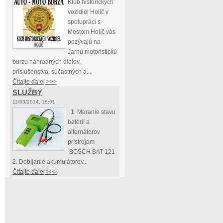
Klub historických
vozidiel Holíč v
spolupráci s
Mestom Holíč vás
pozývajú na
Jarnú motoristickú
burzu náhradných dielov,
príslušenstva, súčastných a...
Čítajte ďalej >>>
SLUŽBY
11/03/2014, 18:01
1. Meranie stavu
batérií a
alternátorov
prístrojom
BOSCH BAT 121
2. Dobíjanie akumulátorov...
Čítajte ďalej >>>