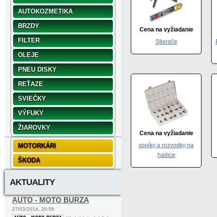
AUTOKOZMETIKA
BRZDY
Cena na vyžiadanie
FILTER
Stierače
OLEJE
PNEU DISKY
REŤAZE
SVIEČKY
VÝFUKY
ŽIAROVKY
Cena na vyžiadanie
MOTORKÁRI
spojky a rozvodky na
hadice
ŠKODA
AKTUALITY
AUTO - MOTO BURZA
27/03/2014, 20:59