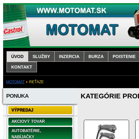
ÚVOD
SLUŽBY
INZERCIA
BURZA
POISTENIE
KONTAKT
MOTOMAT
REŤAZE
KATEGÓRIE PR
PONUKA
VÝPREDAJ
AKCIOVÝ TOVAR
AUTOBATÉRIE,
NABÍJAČKY