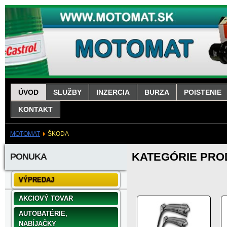
ÚVOD
SLUŽBY
INZERCIA
BURZA
POISTENIE
KONTAKT
MOTOMAT
ŠKODA
KATEGÓRIE PR
PONUKA
VÝPREDAJ
AKCIOVÝ TOVAR
AUTOBATÉRIE,
NABÍJAČKY