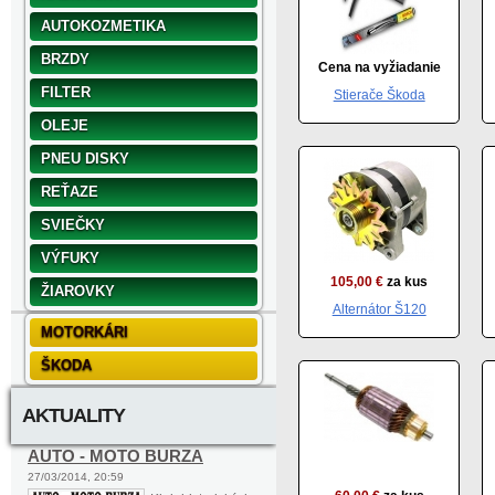
AUTOKOZMETIKA
BRZDY
Cena na vyžiadanie
FILTER
Stierače Škoda
OLEJE
PNEU DISKY
REŤAZE
SVIEČKY
VÝFUKY
105,00 €
za kus
ŽIAROVKY
Alternátor Š120
MOTORKÁRI
ŠKODA
AKTUALITY
AUTO - MOTO BURZA
27/03/2014, 20:59