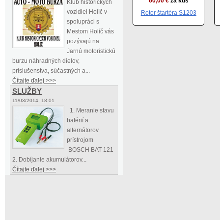
60,00 €
za kus
Klub historických
vozidiel Holíč v
Rotor štartéra S1203
spolupráci s
Mestom Holíč vás
pozývajú na
Jarnú motoristickú
burzu náhradných dielov,
príslušenstva, súčastných a...
Čítajte ďalej >>>
SLUŽBY
11/03/2014, 18:01
1. Meranie stavu
batérií a
alternátorov
prístrojom
BOSCH BAT 121
2. Dobíjanie akumulátorov...
Čítajte ďalej >>>