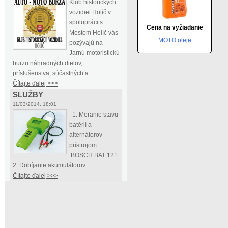
Klub historických
vozidiel Holíč v
spolupráci s
Cena na vyžiadanie
Mestom Holíč vás
MOTO oleje
pozývajú na
Jarnú motoristickú
burzu náhradných dielov,
príslušenstva, súčastných a...
Čítajte ďalej >>>
SLUŽBY
11/03/2014, 18:01
1. Meranie stavu
batérií a
alternátorov
prístrojom
BOSCH BAT 121
2. Dobíjanie akumulátorov...
Čítajte ďalej >>>