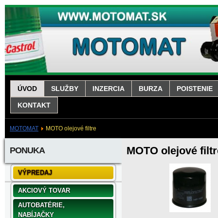
ÚVOD
SLUŽBY
INZERCIA
BURZA
POISTENIE
KONTAKT
MOTOMAT
MOTO olejové filtre
MOTO olejové filtr
PONUKA
VÝPREDAJ
AKCIOVÝ TOVAR
AUTOBATÉRIE,
NABÍJAČKY