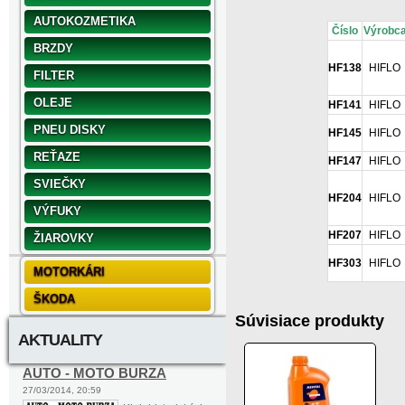
AUTOKOZMETIKA
Číslo
Výrobc
BRZDY
HF138
HIFLO
FILTER
OLEJE
HF141
HIFLO
PNEU DISKY
HF145
HIFLO
REŤAZE
HF147
HIFLO
SVIEČKY
HF204
HIFLO
VÝFUKY
HF207
HIFLO
ŽIAROVKY
HF303
HIFLO
MOTORKÁRI
ŠKODA
Súvisiace produkty
AKTUALITY
AUTO - MOTO BURZA
27/03/2014, 20:59