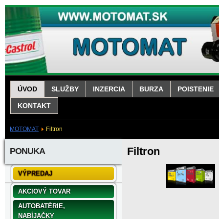
ÚVOD
SLUŽBY
INZERCIA
BURZA
POISTENIE
KONTAKT
MOTOMAT
Filtron
Filtron
PONUKA
VÝPREDAJ
AKCIOVÝ TOVAR
AUTOBATÉRIE,
NABÍJAČKY