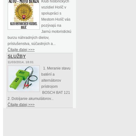
Klub historických
vozidiel Holíč v
spolupráci s
Mestom Holíč vás
pozývajú na
Jarnú motoristickú
burzu náhradných dielov,
príslušenstva, súčastných a...
Čítajte ďalej >>>
SLUŽBY
11/03/2014, 18:01
1. Meranie stavu
batérií a
alternátorov
prístrojom
BOSCH BAT 121
2. Dobíjanie akumulátorov...
Čítajte ďalej >>>