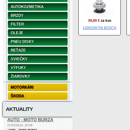
AUTOKOZMETIKA
BRZDY
39,00 €
za kus
FILTER
1006209758 BOSCH
OLEJE
PNEU DISKY
REŤAZE
SVIEČKY
VÝFUKY
ŽIAROVKY
MOTORKÁRI
ŠKODA
AKTUALITY
AUTO - MOTO BURZA
27/03/2014, 20:59