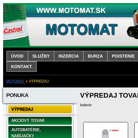
ÚVOD
SLUŽBY
INZERCIA
BURZA
POISTENIE
KONTAKT
MOTOMAT
VÝPREDAJ
VÝPREDAJ TOV
PONUKA
baterie
VÝPREDAJ
AKCIOVÝ TOVAR
AUTOBATÉRIE,
NABÍJAČKY