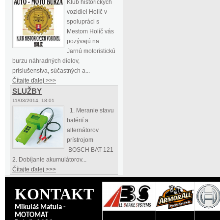
Klub historických
vozidiel Holíč v
spolupráci s
Mestom Holíč vás
pozývajú na
Jarnú motoristickú
burzu náhradných dielov,
príslušenstva, súčastných a...
Čítajte ďalej >>>
SLUŽBY
11/03/2014, 18:01
1. Meranie stavu
batérií a
alternátorov
prístrojom
BOSCH BAT 121
2. Dobíjanie akumulátorov...
Čítajte ďalej >>>
KONTAKT
Mikuláš Matula -
MOTOMAT