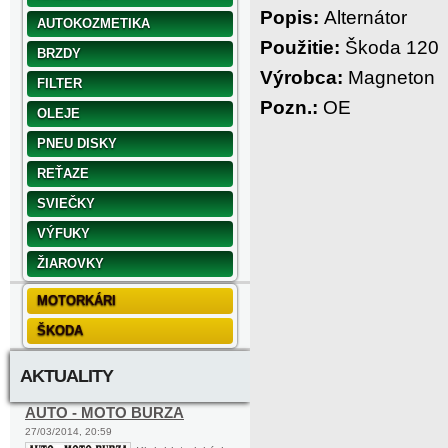
Popis:
Alternátor
AUTOKOZMETIKA
Použitie:
Škoda 120
BRZDY
Výrobca:
Magneton
FILTER
Pozn.:
OE
OLEJE
PNEU DISKY
REŤAZE
SVIEČKY
VÝFUKY
ŽIAROVKY
MOTORKÁRI
ŠKODA
AKTUALITY
AUTO - MOTO BURZA
27/03/2014, 20:59