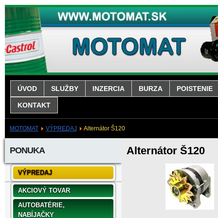
ÚVOD
SLUŽBY
INZERCIA
BURZA
POISTENIE
KONTAKT
MOTOMAT
VÝPREDAJ
Alternátor Š120
Alternátor Š120
PONUKA
VÝPREDAJ
AKCIOVÝ TOVAR
AUTOBATÉRIE,
NABÍJAČKY