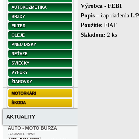
Výrobca - FEBI
AUTOKOZMETIKA
Popis
– čap riadenia L/
BRZDY
Použitie
: FIAT
FILTER
Skladom:
2 ks
OLEJE
PNEU DISKY
REŤAZE
SVIEČKY
VÝFUKY
ŽIAROVKY
MOTORKÁRI
ŠKODA
AKTUALITY
AUTO - MOTO BURZA
27/03/2014, 20:59