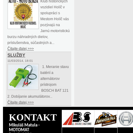
Klub historických
vozidiel Holíč v
spolupráci s
Mestom Holíč vás
pozývajú na
Jarnú motoristickú
burzu náhradných dielov,
príslušenstva, súčastných a...
Čítajte ďalej >>>
SLUŽBY
11/03/2014, 18:01
1. Meranie stavu
batérií a
alternátorov
prístrojom
BOSCH BAT 121
2. Dobíjanie akumulátorov...
Čítajte ďalej >>>
KONTAKT
Mikuláš Matula -
MOTOMAT