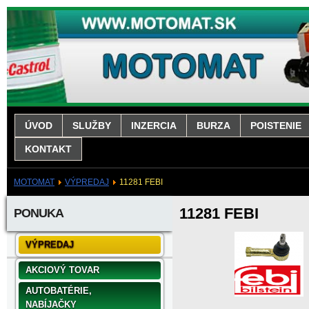
ÚVOD
SLUŽBY
INZERCIA
BURZA
POISTENIE
KONTAKT
MOTOMAT
VÝPREDAJ
11281 FEBI
11281 FEBI
PONUKA
VÝPREDAJ
AKCIOVÝ TOVAR
AUTOBATÉRIE,
NABÍJAČKY