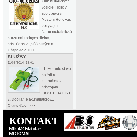
Klub historických
vozidiel Holíč v
spolupráci s
Mestom Holíč vás
pozývajú na
Jarnú motoristickú
burzu náhradných dielov,
príslušenstva, súčastných a...
Čítajte ďalej >>>
SLUŽBY
11/03/2014, 18:01
1. Meranie stavu
batérií a
alternátorov
prístrojom
BOSCH BAT 121
2. Dobíjanie akumulátorov...
Čítajte ďalej >>>
KONTAKT
Mikuláš Matula -
MOTOMAT