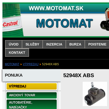
ÚVOD
SLUŽBY
INZERCIA
BURZA
POISTENIE
KONTAKT
MOTOMAT
VÝPREDAJ
52948X ABS
52948X ABS
PONUKA
VÝPREDAJ
AKCIOVÝ TOVAR
AUTOBATÉRIE,
NABÍJAČKY