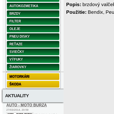
Popis:
brzdový valče
AUTOKOZMETIKA
Použitie:
Bendix, Peu
BRZDY
FILTER
OLEJE
PNEU DISKY
REŤAZE
SVIEČKY
VÝFUKY
ŽIAROVKY
MOTORKÁRI
ŠKODA
AKTUALITY
AUTO - MOTO BURZA
27/03/2014, 20:59