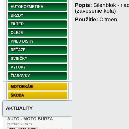
Popis:
Silenblok - ri
AUTOKOZMETIKA
(zavesenie kola)
BRZDY
Použitie:
Citroen
FILTER
OLEJE
PNEU DISKY
REŤAZE
SVIEČKY
VÝFUKY
ŽIAROVKY
MOTORKÁRI
ŠKODA
AKTUALITY
AUTO - MOTO BURZA
27/03/2014, 20:59