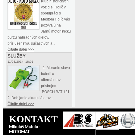
Klub historických
vozidiel Holíč v
spolupráci s
Mestom Holíč vás
pozývajú na
Jarnú motoristickú
burzu náhradných dielov,
príslušenstva, súčastných a...
Čítajte ďalej >>>
SLUŽBY
11/03/2014, 18:01
1. Meranie stavu
batérií a
alternátorov
prístrojom
BOSCH BAT 121
2. Dobíjanie akumulátorov...
Čítajte ďalej >>>
KONTAKT
Mikuláš Matula -
MOTOMAT