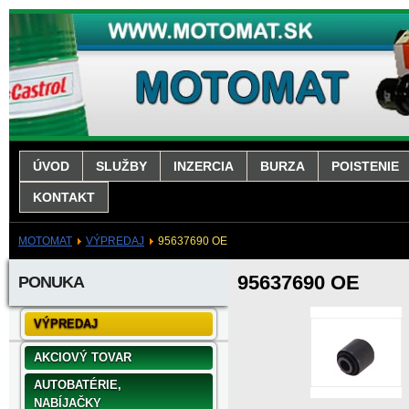
ÚVOD
SLUŽBY
INZERCIA
BURZA
POISTENIE
KONTAKT
MOTOMAT
VÝPREDAJ
95637690 OE
95637690 OE
PONUKA
VÝPREDAJ
AKCIOVÝ TOVAR
AUTOBATÉRIE,
NABÍJAČKY